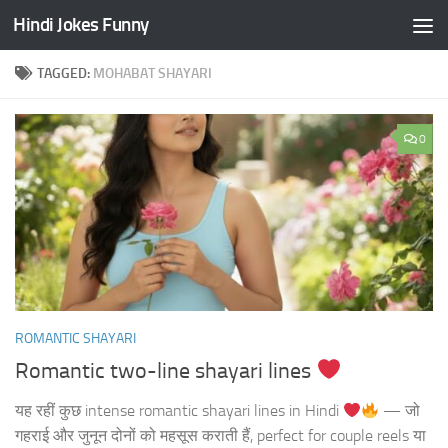
Hindi Jokes Funny
Skip to content
TAGGED:
MOHABAT SHAYARI
0
ROMANTIC SHAYARI
Romantic two-line shayari lines
यह रहीं कुछ intense romantic shayari lines in Hindi
— जो
गहराई और जुनून दोनों को महसूस कराती हैं, perfect for couple reels या